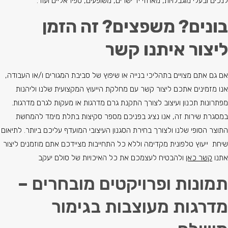
לנכים ובעלי מוגבלויות, מאחזי יד ישרים, משופעים, ספיראליים ועוד.
בונים? משפצים? זה הזמן
ליצור איתנו קשר
אם גם אתם מצויים בתהליכי בנייה או שיפוץ של סביבת המגורים ו/או העבודה,
אנו מזמינים אתכם ליצור קשר עם מחלקת הייעוץ המקצועית שלנו וליהנות
מפתרונות תכנון ועיצוב לצורך התקנת גרם מדרגות או מעקות לגרם מדרגות.
במסגרת שירות זה, אנו נציג בפניכם מספר סקיצות בתלת מימד להמחשת
התוצר הסופי שלנו ולצורך בחירת הסגנון העיצובי המועדף עליכם ביותר. לתיאום
שיחת ייעוץ טלפונית מקדימה וללא כל התחייבות מציידכם אתם מוזמנים ליצור
אתנו
קשר כאן
ולהבטיח לעצמכם את כל האיכויות של סולם יעקב
תמונות ופרויקטים מובחרים –
מדרגות מעוצבות בגימור